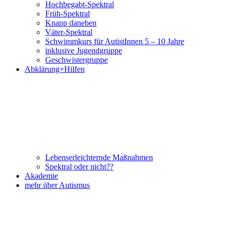
Hochbegabt-Spektral
Früh-Spektral
Knapp daneben
Väter-Spektral
Schwimmkurs für AutistInnen 5 – 10 Jahre
inklusive Jugendgruppe
Geschwistergruppe
Abklärung+Hilfen
Lebenserleichternde Maßnahmen
Spektral oder nicht??
Akademie
mehr über Autismus