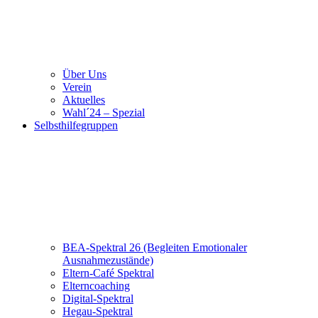
Über Uns
Verein
Aktuelles
Wahl´24 – Spezial
Selbsthilfegruppen
BEA-Spektral 26 (Begleiten Emotionaler
Ausnahmezustände)
Eltern-Café Spektral
Elterncoaching
Digital-Spektral
Hegau-Spektral