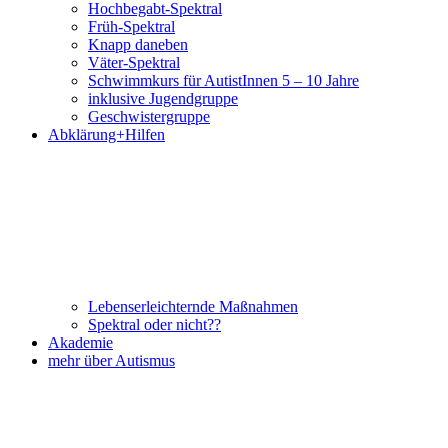
Hochbegabt-Spektral
Früh-Spektral
Knapp daneben
Väter-Spektral
Schwimmkurs für AutistInnen 5 – 10 Jahre
inklusive Jugendgruppe
Geschwistergruppe
Abklärung+Hilfen
Lebenserleichternde Maßnahmen
Spektral oder nicht??
Akademie
mehr über Autismus