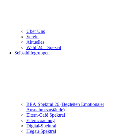
Über Uns
Verein
Aktuelles
Wahl´24 – Spezial
Selbsthilfegruppen
BEA-Spektral 26 (Begleiten Emotionaler
Ausnahmezustände)
Eltern-Café Spektral
Elterncoaching
Digital-Spektral
Hegau-Spektral