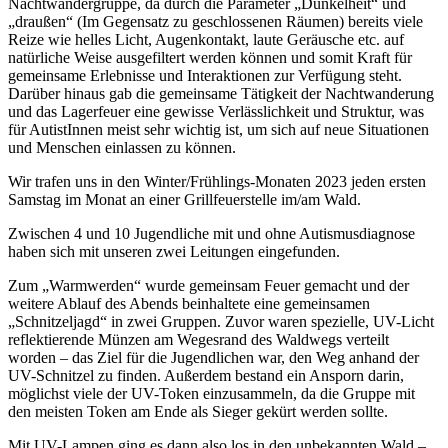
Nachtwandergruppe, da durch die Parameter „Dunkelheit“ und
„draußen“ (Im Gegensatz zu geschlossenen Räumen) bereits viele
Reize wie helles Licht, Augenkontakt, laute Geräusche etc. auf
natürliche Weise ausgefiltert werden können und somit Kraft für
gemeinsame Erlebnisse und Interaktionen zur Verfügung steht.
Darüber hinaus gab die gemeinsame Tätigkeit der Nachtwanderung
und das Lagerfeuer eine gewisse Verlässlichkeit und Struktur, was
für AutistInnen meist sehr wichtig ist, um sich auf neue Situationen
und Menschen einlassen zu können.
Wir trafen uns in den Winter/Frühlings-Monaten 2023 jeden ersten
Samstag im Monat an einer Grillfeuerstelle im/am Wald.
Zwischen 4 und 10 Jugendliche mit und ohne Autismusdiagnose
haben sich mit unseren zwei Leitungen eingefunden.
Zum „Warmwerden“ wurde gemeinsam Feuer gemacht und der
weitere Ablauf des Abends beinhaltete eine gemeinsamen
„Schnitzeljagd“ in zwei Gruppen. Zuvor waren spezielle, UV-Licht
reflektierende Münzen am Wegesrand des Waldwegs verteilt
worden – das Ziel für die Jugendlichen war, den Weg anhand der
UV-Schnitzel zu finden. Außerdem bestand ein Ansporn darin,
möglichst viele der UV-Token einzusammeln, da die Gruppe mit
den meisten Token am Ende als Sieger gekürt werden sollte.
Mit UV-Lampen ging es dann also los in den unbekannten Wald –