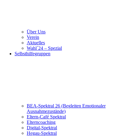
Über Uns
Verein
Aktuelles
Wahl´24 – Spezial
Selbsthilfegruppen
BEA-Spektral 26 (Begleiten Emotionaler
Ausnahmezustände)
Eltern-Café Spektral
Elterncoaching
Digital-Spektral
Hegau-Spektral