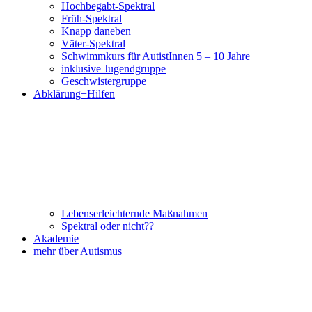
Hochbegabt-Spektral
Früh-Spektral
Knapp daneben
Väter-Spektral
Schwimmkurs für AutistInnen 5 – 10 Jahre
inklusive Jugendgruppe
Geschwistergruppe
Abklärung+Hilfen
Lebenserleichternde Maßnahmen
Spektral oder nicht??
Akademie
mehr über Autismus