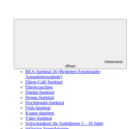
Untermenü
öffnen
BEA-Spektral 26 (Begleiten Emotionaler
Ausnahmezustände)
Eltern-Café Spektral
Elterncoaching
Digital-Spektral
Hegau-Spektral
Hochbegabt-Spektral
Früh-Spektral
Knapp daneben
Väter-Spektral
Schwimmkurs für AutistInnen 5 – 10 Jahre
inklusive Jugendgruppe