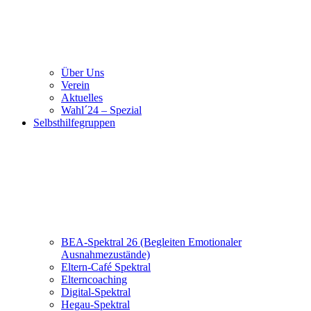
Über Uns
Verein
Aktuelles
Wahl´24 – Spezial
Selbsthilfegruppen
BEA-Spektral 26 (Begleiten Emotionaler
Ausnahmezustände)
Eltern-Café Spektral
Elterncoaching
Digital-Spektral
Hegau-Spektral