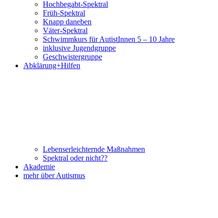
Hochbegabt-Spektral
Früh-Spektral
Knapp daneben
Väter-Spektral
Schwimmkurs für AutistInnen 5 – 10 Jahre
inklusive Jugendgruppe
Geschwistergruppe
Abklärung+Hilfen
Lebenserleichternde Maßnahmen
Spektral oder nicht??
Akademie
mehr über Autismus