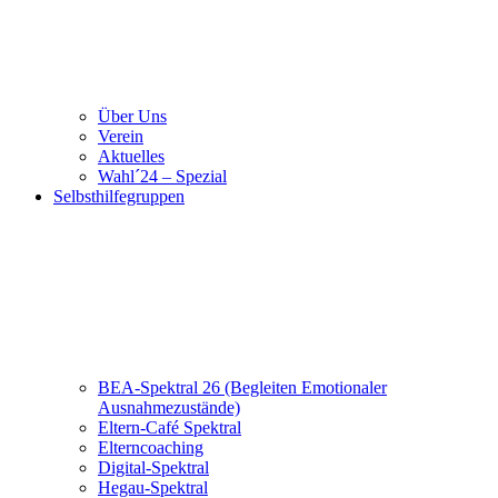
Über Uns
Verein
Aktuelles
Wahl´24 – Spezial
Selbsthilfegruppen
BEA-Spektral 26 (Begleiten Emotionaler
Ausnahmezustände)
Eltern-Café Spektral
Elterncoaching
Digital-Spektral
Hegau-Spektral