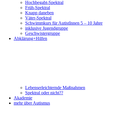
Hochbegabt-Spektral
Früh-Spektral
Knapp daneben
Väter-Spektral
Schwimmkurs für AutistInnen 5 – 10 Jahre
inklusive Jugendgruppe
Geschwistergruppe
Abklärung+Hilfen
Lebenserleichternde Maßnahmen
Spektral oder nicht??
Akademie
mehr über Autismus