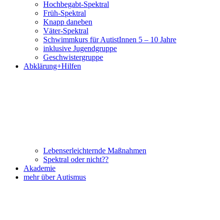
Hochbegabt-Spektral
Früh-Spektral
Knapp daneben
Väter-Spektral
Schwimmkurs für AutistInnen 5 – 10 Jahre
inklusive Jugendgruppe
Geschwistergruppe
Abklärung+Hilfen
Lebenserleichternde Maßnahmen
Spektral oder nicht??
Akademie
mehr über Autismus