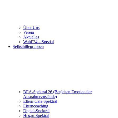
Über Uns
Verein
Aktuelles
Wahl´24 – Spezial
Selbsthilfegruppen
BEA-Spektral 26 (Begleiten Emotionaler
Ausnahmezustände)
Eltern-Café Spektral
Elterncoaching
Digital-Spektral
Hegau-Spektral