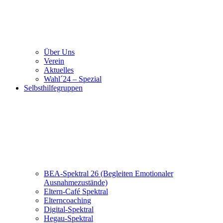
Über Uns
Verein
Aktuelles
Wahl´24 – Spezial
Selbsthilfegruppen
BEA-Spektral 26 (Begleiten Emotionaler
Ausnahmezustände)
Eltern-Café Spektral
Elterncoaching
Digital-Spektral
Hegau-Spektral