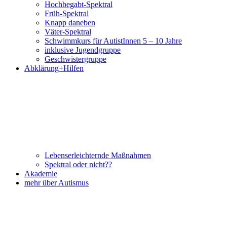
Hochbegabt-Spektral
Früh-Spektral
Knapp daneben
Väter-Spektral
Schwimmkurs für AutistInnen 5 – 10 Jahre
inklusive Jugendgruppe
Geschwistergruppe
Abklärung+Hilfen
Lebenserleichternde Maßnahmen
Spektral oder nicht??
Akademie
mehr über Autismus