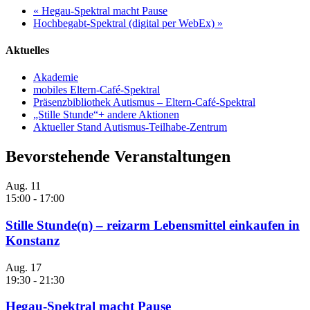
«
Hegau-Spektral macht Pause
Hochbegabt-Spektral (digital per WebEx)
»
Aktuelles
Akademie
mobiles Eltern-Café-Spektral
Präsenzbibliothek Autismus – Eltern-Café-Spektral
„Stille Stunde“+ andere Aktionen
Aktueller Stand Autismus-Teilhabe-Zentrum
Bevorstehende Veranstaltungen
Aug.
11
15:00
-
17:00
Stille Stunde(n) – reizarm Lebensmittel einkaufen in
Konstanz
Aug.
17
19:30
-
21:30
Hegau-Spektral macht Pause