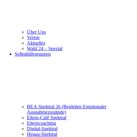
Über Uns
Verein
Aktuelles
Wahl´24 – Spezial
Selbsthilfegruppen
BEA-Spektral 26 (Begleiten Emotionaler
Ausnahmezustände)
Eltern-Café Spektral
Elterncoaching
Digital-Spektral
Hegau-Spektral