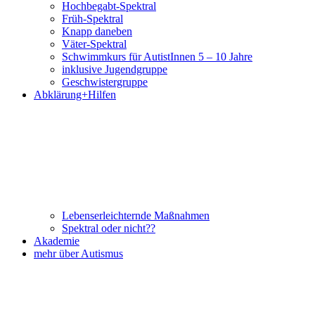
Hochbegabt-Spektral
Früh-Spektral
Knapp daneben
Väter-Spektral
Schwimmkurs für AutistInnen 5 – 10 Jahre
inklusive Jugendgruppe
Geschwistergruppe
Abklärung+Hilfen
Lebenserleichternde Maßnahmen
Spektral oder nicht??
Akademie
mehr über Autismus