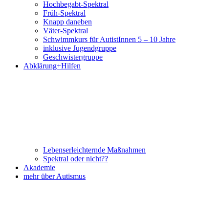
Hochbegabt-Spektral
Früh-Spektral
Knapp daneben
Väter-Spektral
Schwimmkurs für AutistInnen 5 – 10 Jahre
inklusive Jugendgruppe
Geschwistergruppe
Abklärung+Hilfen
Lebenserleichternde Maßnahmen
Spektral oder nicht??
Akademie
mehr über Autismus