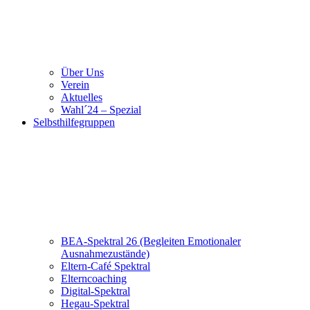
Über Uns
Verein
Aktuelles
Wahl´24 – Spezial
Selbsthilfegruppen
BEA-Spektral 26 (Begleiten Emotionaler
Ausnahmezustände)
Eltern-Café Spektral
Elterncoaching
Digital-Spektral
Hegau-Spektral