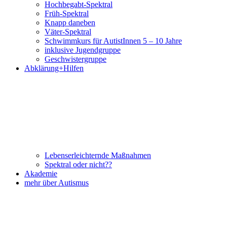
Hochbegabt-Spektral
Früh-Spektral
Knapp daneben
Väter-Spektral
Schwimmkurs für AutistInnen 5 – 10 Jahre
inklusive Jugendgruppe
Geschwistergruppe
Abklärung+Hilfen
Lebenserleichternde Maßnahmen
Spektral oder nicht??
Akademie
mehr über Autismus