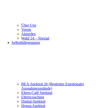
Über Uns
Verein
Aktuelles
Wahl´24 – Spezial
Selbsthilfegruppen
BEA-Spektral 26 (Begleiten Emotionaler
Ausnahmezustände)
Eltern-Café Spektral
Elterncoaching
Digital-Spektral
Hegau-Spektral