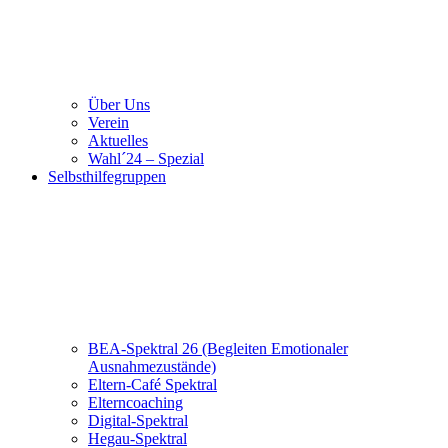
Über Uns
Verein
Aktuelles
Wahl´24 – Spezial
Selbsthilfegruppen
BEA-Spektral 26 (Begleiten Emotionaler
Ausnahmezustände)
Eltern-Café Spektral
Elterncoaching
Digital-Spektral
Hegau-Spektral