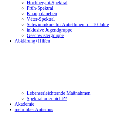
Hochbegabt-Spektral
Früh-Spektral
Knapp daneben
Väter-Spektral
Schwimmkurs für AutistInnen 5 – 10 Jahre
inklusive Jugendgruppe
Geschwistergruppe
Abklärung+Hilfen
Lebenserleichternde Maßnahmen
Spektral oder nicht??
Akademie
mehr über Autismus