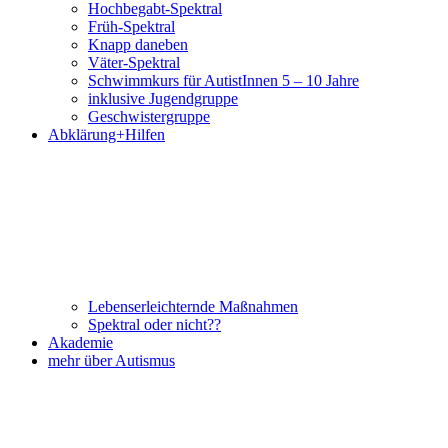
Hochbegabt-Spektral
Früh-Spektral
Knapp daneben
Väter-Spektral
Schwimmkurs für AutistInnen 5 – 10 Jahre
inklusive Jugendgruppe
Geschwistergruppe
Abklärung+Hilfen
Lebenserleichternde Maßnahmen
Spektral oder nicht??
Akademie
mehr über Autismus