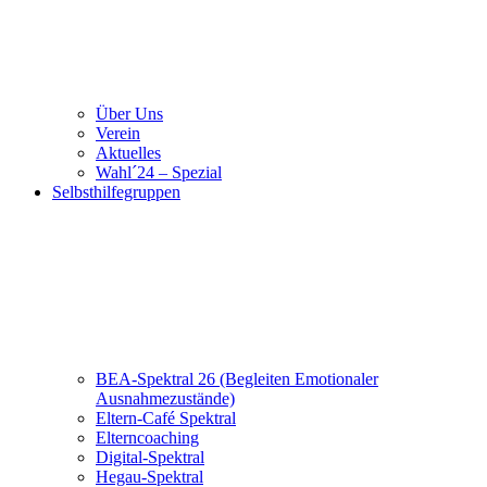
Über Uns
Verein
Aktuelles
Wahl´24 – Spezial
Selbsthilfegruppen
BEA-Spektral 26 (Begleiten Emotionaler
Ausnahmezustände)
Eltern-Café Spektral
Elterncoaching
Digital-Spektral
Hegau-Spektral