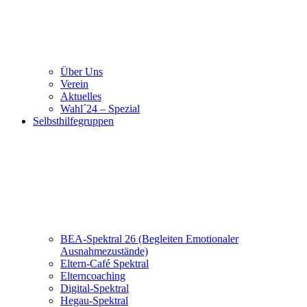
Über Uns
Verein
Aktuelles
Wahl´24 – Spezial
Selbsthilfegruppen
BEA-Spektral 26 (Begleiten Emotionaler
Ausnahmezustände)
Eltern-Café Spektral
Elterncoaching
Digital-Spektral
Hegau-Spektral