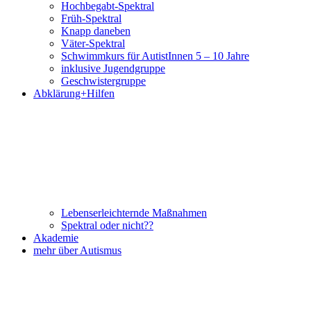
Hochbegabt-Spektral
Früh-Spektral
Knapp daneben
Väter-Spektral
Schwimmkurs für AutistInnen 5 – 10 Jahre
inklusive Jugendgruppe
Geschwistergruppe
Abklärung+Hilfen
Lebenserleichternde Maßnahmen
Spektral oder nicht??
Akademie
mehr über Autismus