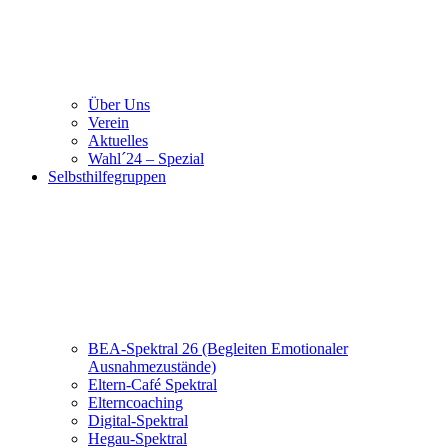
Über Uns
Verein
Aktuelles
Wahl´24 – Spezial
Selbsthilfegruppen
BEA-Spektral 26 (Begleiten Emotionaler
Ausnahmezustände)
Eltern-Café Spektral
Elterncoaching
Digital-Spektral
Hegau-Spektral