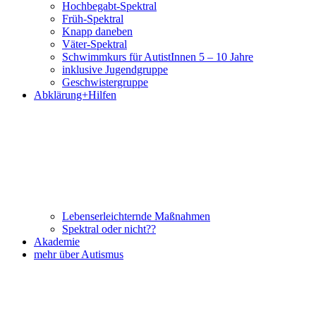
Hochbegabt-Spektral
Früh-Spektral
Knapp daneben
Väter-Spektral
Schwimmkurs für AutistInnen 5 – 10 Jahre
inklusive Jugendgruppe
Geschwistergruppe
Abklärung+Hilfen
Lebenserleichternde Maßnahmen
Spektral oder nicht??
Akademie
mehr über Autismus